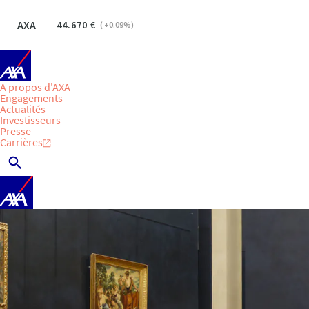
AXA
44.670
(
+0.09
%)
A propos d'AXA
Engagements
Actualités
Investisseurs
Presse
Carrières