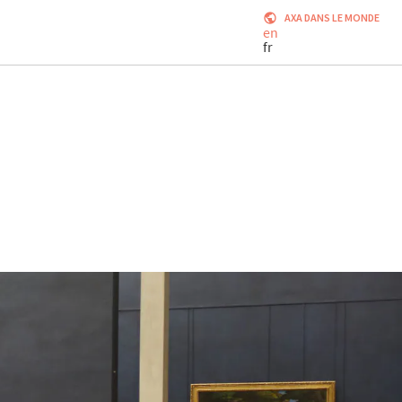
AXA DANS LE MONDE
en
fr