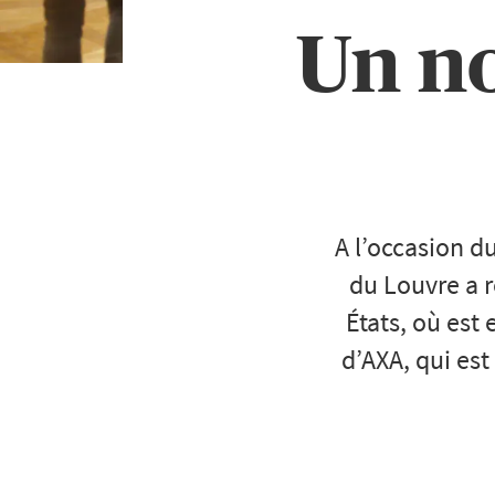
Un no
A l’occasion d
du Louvre a r
États, où est
d’AXA, qui es