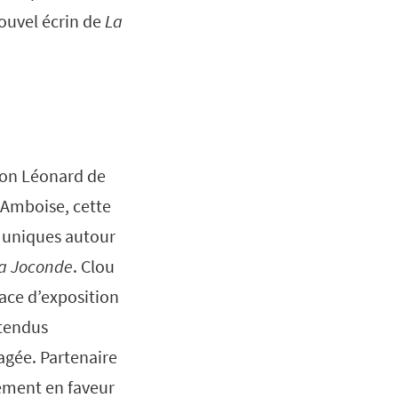
ouvel écrin de
La
ion Léonard de
à Amboise, cette
 uniques autour
a Joconde
. Clou
ace d’exposition
ttendus
agée. Partenaire
ement en faveur