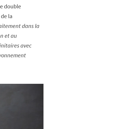
te double
de la
faitement dans la
on et au
nitaires avec
rayonnement