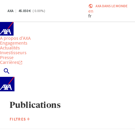
AXA DANS LE MONDE
en
AXA
45.050
(
0.00
%)
fr
A propos d'AXA
Engagements
Actualités
Investisseurs
Presse
Carrières
Publications
FILTRES