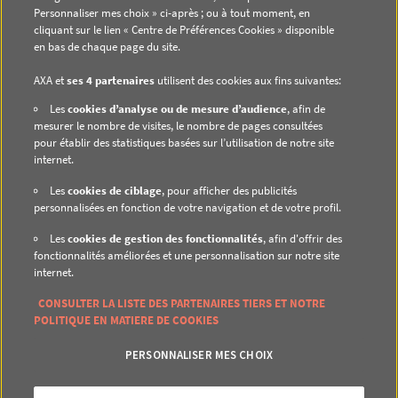
Personnaliser mes choix » ci-après ; ou à tout moment, en
Nous contacter
cliquant sur le lien « Centre de Préférences Cookies » disponible
en bas de chaque page du site.
S’abonner aux alertes e-mails
AXA et
ses 4 partenaires
utilisent des cookies aux fins suivantes:
Informations reglementées
Les
cookies d’analyse ou de mesure d’audience
, afin de
mesurer le nombre de visites, le nombre de pages consultées
pour établir des statistiques basées sur l’utilisation de notre site
internet.
PROTECTION DES DONNÉES
Les
cookies de ciblage
, pour afficher des publicités
personnalisées en fonction de votre navigation et de votre profil.
Politique de cookies
Les
cookies de gestion des fonctionnalités
, afin d'offrir des
Gestionnaire de cookies
fonctionnalités améliorées et une personnalisation sur notre site
internet.
Politique de protection des données à caractère
personnel
CONSULTER LA LISTE DES PARTENAIRES TIERS ET NOTRE
POLITIQUE EN MATIERE DE COOKIES
PERSONNALISER MES CHOIX
ACCESSIBILITÉ