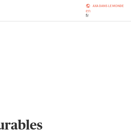
AXA DANS LE MONDE
en
fr
urables