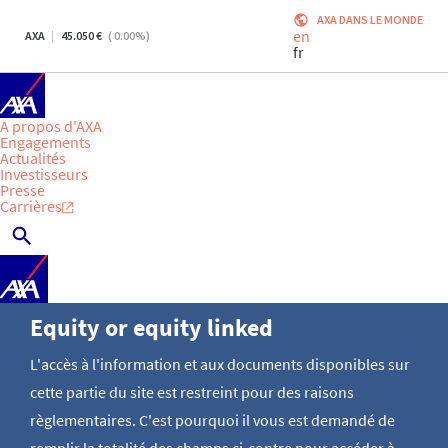
AXA DANS LE MONDE
en
AXA
45.050
(
0.00
%)
fr
A propos d'AXA
Engagements
Actualités
Investisseurs
Presse
Carrières
Equity or equity linked
L'accès à l'information et aux documents disponibles sur
cette partie du site est restreint pour des raisons
règlementaires. C'est pourquoi il vous est demandé de
remplir la totalité des champs ci-contre pour accéder à