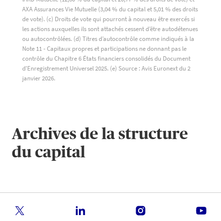
AXA Assurances Vie Mutuelle (3,04 % du capital et 5,01 % des droits
de vote). (c) Droits de vote qui pourront à nouveau être exercés si
les actions auxquelles ils sont attachés cessent d’être autodétenues
ou autocontrôlées. (d) Titres d’autocontrôle comme indiqués à la
Note 11 - Capitaux propres et participations ne donnant pas le
contrôle du Chapitre 6 États financiers consolidés du Document
d'Enregistrement Universel 2025. (e) Source : Avis Euronext du 2
janvier 2026.
Archives de la structure
du capital