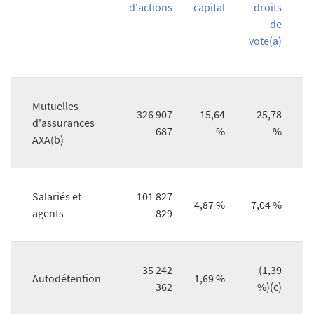
d'actions
capital
droits
de
vote(a)
Mutuelles
326 907
15,64
25,78
d'assurances
687
%
%
AXA(b)
Salariés et
101 827
4,87 %
7,04 %
agents
829
35 242
(1,39
Autodétention
1,69 %
362
%)(c)