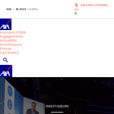
AXA DANS LE MONDE
en
AXA
45.050
(
0.00
%)
fr
A propos d'AXA
Engagements
Actualités
Investisseurs
Presse
Carrières
INVESTISSEURS