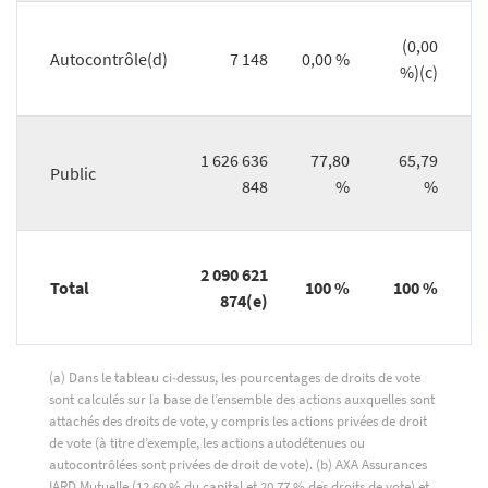
(0,00
Autocontrôle(d)
7 148
0,00 %
%)(c)
1 626 636
77,80
65,79
Public
848
%
%
2 090 621
Total
100 %
100 %
874(e)
(a) Dans le tableau ci‑dessus, les pourcentages de droits de vote
sont calculés sur la base de l’ensemble des actions auxquelles sont
attachés des droits de vote, y compris les actions privées de droit
de vote (à titre d’exemple, les actions autodétenues ou
autocontrôlées sont privées de droit de vote). (b) AXA Assurances
IARD Mutuelle (12,60 % du capital et 20,77 % des droits de vote) et