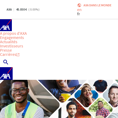
AXA DANS LE MONDE
en
AXA
45.050
(
0.00
%)
fr
A propos d'AXA
Engagements
Actualités
Investisseurs
Presse
Carrières