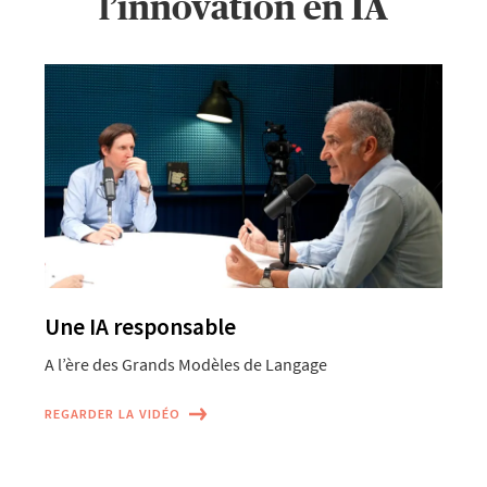
l’innovation en IA
Une IA responsable
A l’ère des Grands Modèles de Langage
P
REGARDER LA VIDÉO