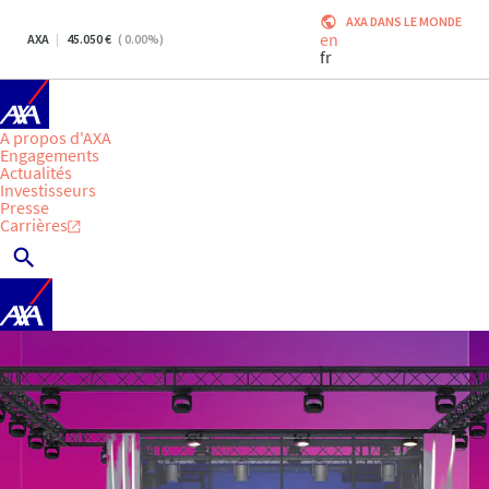
AXA DANS LE MONDE
en
AXA
45.050
(
0.00
%)
fr
A propos d'AXA
Engagements
Actualités
Investisseurs
Presse
Carrières