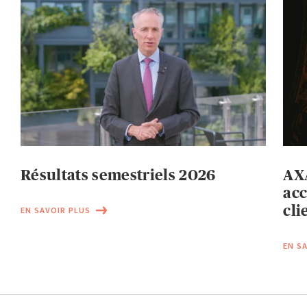
Résultats semestriels 2026
AXA
acc
cli
EN SAVOIR PLUS
EN S