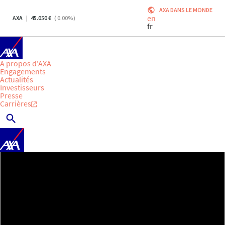
AXA DANS LE MONDE
en
AXA
45.050
(
0.00
%)
fr
A propos d'AXA
Engagements
Actualités
Investisseurs
Presse
Carrières