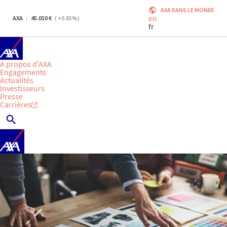
AXA DANS LE MONDE
en
AXA
45.050
(
+0.85
%)
fr
A propos d'AXA
Engagements
Actualités
Investisseurs
Presse
Carrières