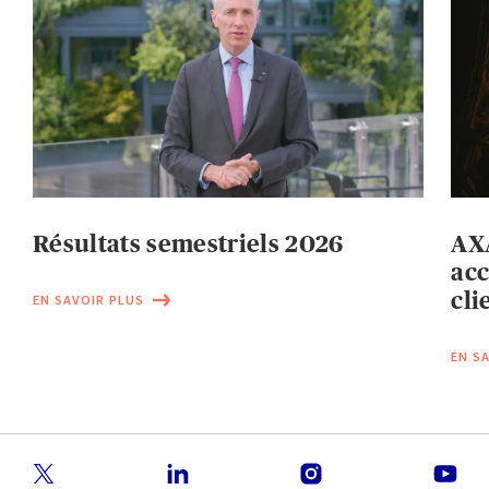
Résultats semestriels 2026
AXA
acc
cli
EN SAVOIR PLUS
EN S