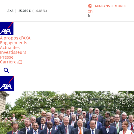
AXA DANS LE MONDE
en
AXA
45.050
(
+0.85
%)
fr
A propos d'AXA
Engagements
Actualités
Investisseurs
Presse
Carrières