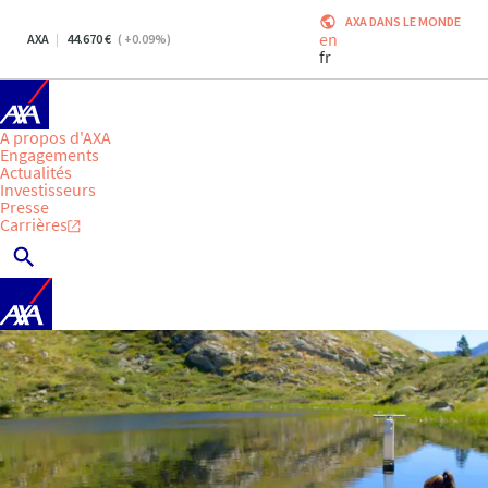
AXA DANS LE MONDE
en
AXA
44.670
(
+0.09
%)
fr
A propos d'AXA
Engagements
Actualités
Investisseurs
Presse
Carrières