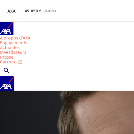
AXA
45.050
(
0.00
%)
A propos d'AXA
Engagements
Actualités
Investisseurs
Presse
Carrières