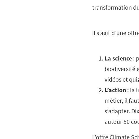
transformation du
Il s’agit d’une of
La science
: 
biodiversité 
vidéos et qui
L’action
: la
métier, il fa
s’adapter. Di
autour 50 cou
L’offre Climate Sc