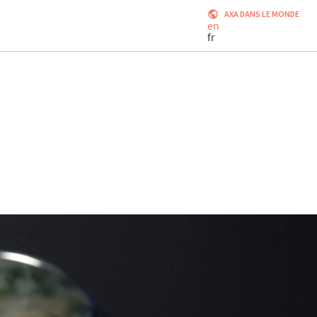
AXA DANS LE MONDE
en
fr