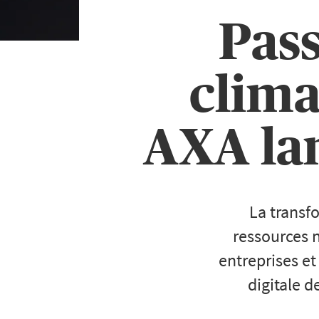
Pass
climat
AXA lan
La transf
ressources n
entreprises et
digitale d