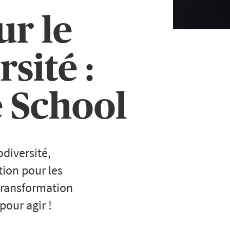
ur le
rsité :
e School
diversité,
tion pour les
 transformation
pour agir !