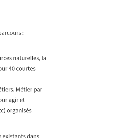
 parcours :
ces naturelles, la
tour 40 courtes
tiers.
Métier par
ur agir et
tc) organisés
s existants dans