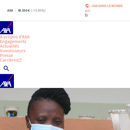
AXA DANS LE MONDE
en
AXA
45.050
(
+0.85
%)
fr
A propos d'AXA
Engagements
Actualités
Investisseurs
Presse
Carrières