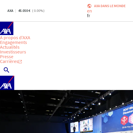
AXA DANS LE MONDE
en
AXA
45.050
(
0.00
%)
fr
A propos d'AXA
Engagements
Actualités
Investisseurs
Presse
Carrières