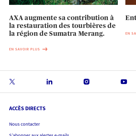
AXA augmente sa contribution à
Ent
la restauration des tourbières de
la région de Sumatra Merang.
EN S
EN SAVOIR PLUS
ACCÈS DIRECTS
Nous contacter
S’abonner aux alertes e-mails