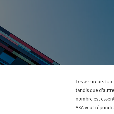
Les assureurs fon
tandis que d’autre
nombre est essent
AXA veut répondre