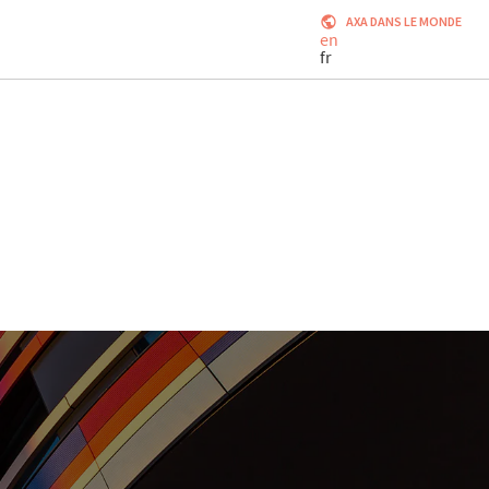
AXA DANS LE MONDE
en
fr