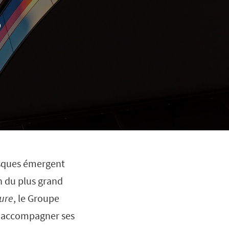
3
isques émergent
on du plus grand
ture
, le Groupe
et accompagner ses