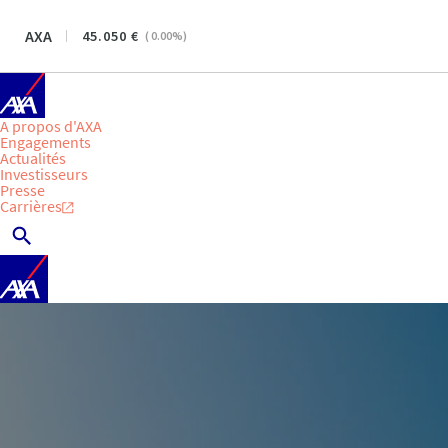
AXA
45.050
(
0.00
%)
A propos d'AXA
Engagements
Actualités
Investisseurs
Presse
Carrières