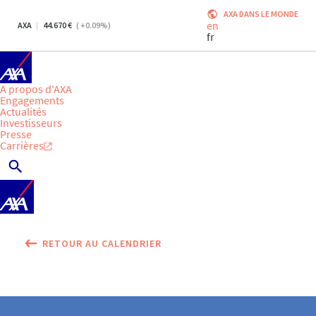
AXA DANS LE MONDE
en
AXA
44.670
(
+0.09
%)
fr
A propos d'AXA
Engagements
Actualités
Investisseurs
Presse
Carrières
RETOUR AU CALENDRIER