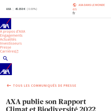
AXA DANS LE MONDE
en
AXA
45.050
(
0.00
%)
fr
A propos d'AXA
Engagements
Actualités
Investisseurs
Presse
Carrières
TOUS LES COMMUNIQUÉS DE PRESSE
AXA publie son Rapport
Climat et Biodiversité 2022