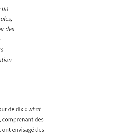
e un
cales,
er des
e
rs
ation
our de dix «
what
s, comprenant des
, ont envisagé des