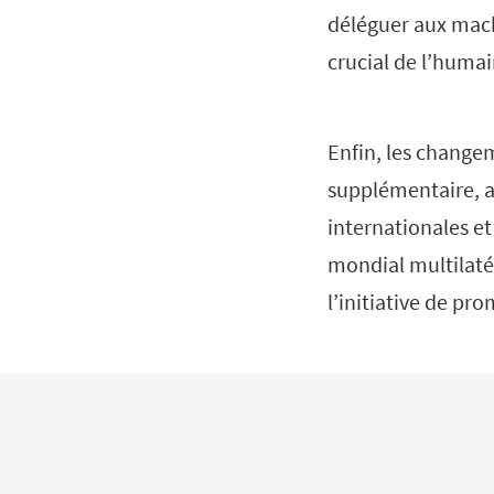
déléguer aux machi
crucial de l’huma
Enfin, les change
supplémentaire, av
internationales e
mondial multilatér
l’initiative de p