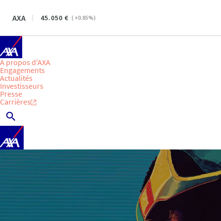
AXA
45.050
(
+0.85
%)
A propos d'AXA
Engagements
Actualités
Investisseurs
Presse
Carrières