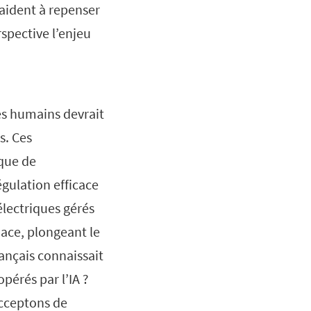
aident à repenser
spective l’enjeu
 les humains devrait
s. Ces
que de
égulation efficace
lectriques gérés
ace, plongeant le
rançais connaissait
érés par l’IA ?
acceptons de