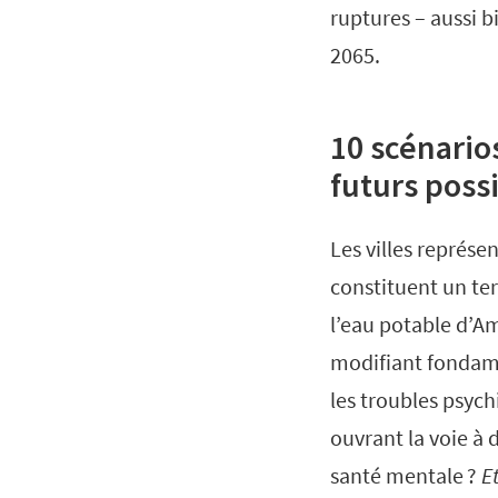
ruptures – aussi b
2065.
10 scénario
futurs poss
Les villes représe
constituent un ter
l’eau potable d’A
modifiant fondame
les troubles psyc
ouvrant la voie à 
santé mentale ?
Et