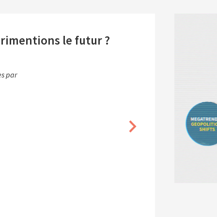
érimentions le futur ?
s par