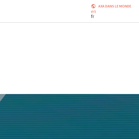
AXA DANS LE MONDE
en
fr