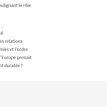
oulignant le rôle
té
es relations
nies et l’ordre
l’Europe prenait
nt durable ?