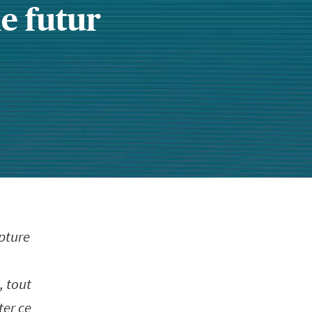
le futur
pture
, tout
ter ce