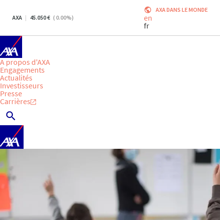
AXA DANS LE MONDE
en
AXA
45.050
(
0.00
%)
fr
A propos d'AXA
Engagements
Actualités
Investisseurs
Presse
Carrières