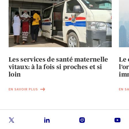
Les services de santé maternelle
Le
vitaux: à la fois si proches et si
l’o
loin
im
EN SAVOIR PLUS
EN S