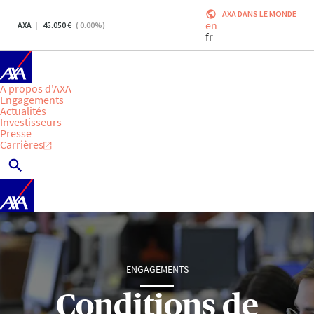
AXA DANS LE MONDE
en
AXA
45.050
(
0.00
%)
fr
A propos d'AXA
Engagements
Actualités
Investisseurs
Presse
Carrières
ENGAGEMENTS
Conditions de