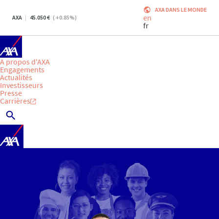
AXA DANS LE MONDE
en
AXA
45.050
(
+0.85
%)
fr
A propos d'AXA
Engagements
Actualités
Investisseurs
Presse
Carrières