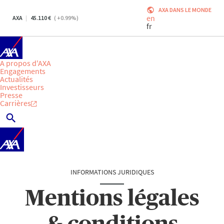
AXA DANS LE MONDE
en
AXA
45.110
(
+0.99
%)
fr
A propos d'AXA
Engagements
Actualités
Investisseurs
Presse
Carrières
INFORMATIONS JURIDIQUES
Mentions légales
& conditions