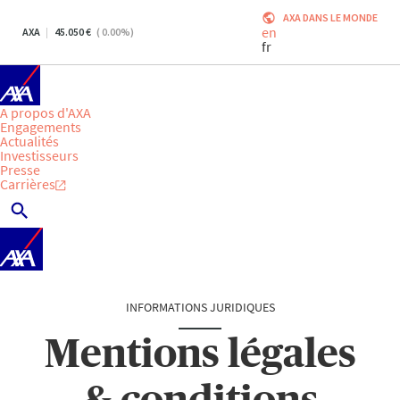
AXA DANS LE MONDE
en
AXA
45.050
(
0.00
%)
fr
A propos d'AXA
Engagements
Actualités
Investisseurs
Presse
Carrières
INFORMATIONS JURIDIQUES
Mentions légales
& conditions