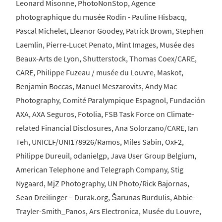
Leonard Misonne, PhotoNonStop, Agence
photographique du musée Rodin - Pauline Hisbacq,
Pascal Michelet, Eleanor Goodey, Patrick Brown, Stephen
Laemlin, Pierre-Lucet Penato, Mint Images, Musée des
Beaux-Arts de Lyon, Shutterstock, Thomas Coex/CARE,
CARE, Philippe Fuzeau / musée du Louvre, Maskot,
Benjamin Boccas, Manuel Meszarovits, Andy Mac
Photography, Comité Paralympique Espagnol, Fundación
AXA, AXA Seguros, Fotolia, FSB Task Force on Climate-
related Financial Disclosures, Ana Solorzano/CARE, Ian
Teh, UNICEF/UNI178926/Ramos, Miles Sabin, OxF2,
Philippe Dureuil, odanielgp, Java User Group Belgium,
American Telephone and Telegraph Company, Stig
Nygaard, MjZ Photography, UN Photo/Rick Bajornas,
Sean Dreilinger – Durak.org, Šarūnas Burdulis, Abbie-
Trayler-Smith_Panos, Ars Electronica, Musée du Louvre,