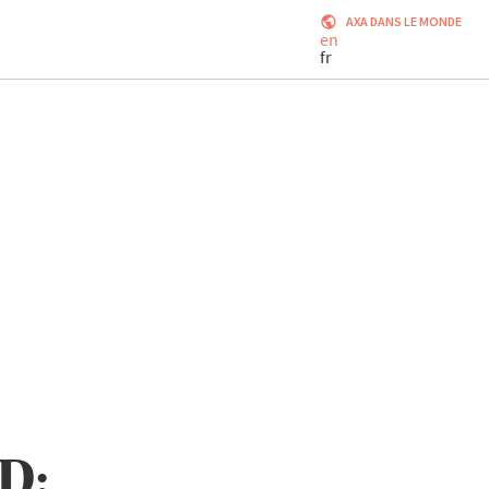
AXA DANS LE MONDE
en
fr
D: