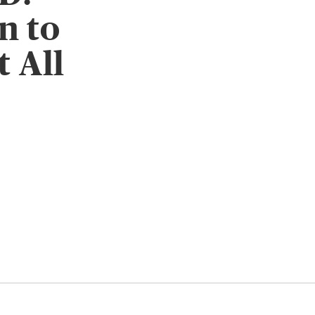
n to
t All