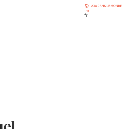
AXA DANS LE MONDE
en
fr
uel