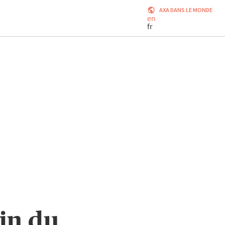
AXA DANS LE MONDE
en
fr
in du