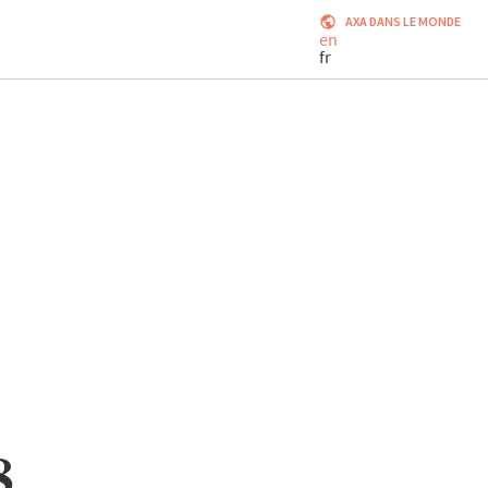
AXA DANS LE MONDE
en
fr
8