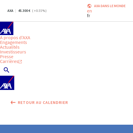
AXA DANS LE MONDE
en
AXA
45.300
(
+0.55
%)
fr
A propos d'AXA
Engagements
Actualités
Investisseurs
Presse
Carrières
RETOUR AU CALENDRIER