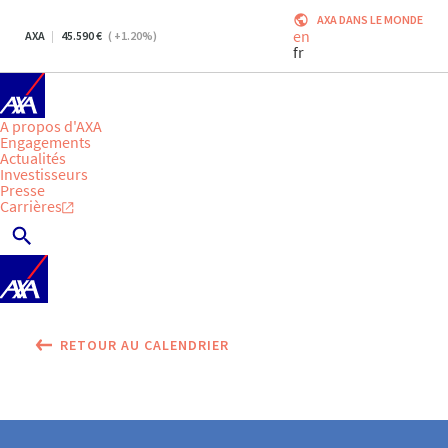
AXA DANS LE MONDE
en
AXA
45.590
(
+1.20
%)
fr
A propos d'AXA
Engagements
Actualités
Investisseurs
Presse
Carrières
RETOUR AU CALENDRIER