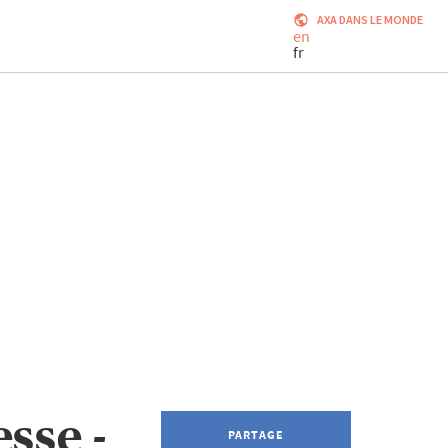
AXA DANS LE MONDE
en
fr
sse -
PARTAGE