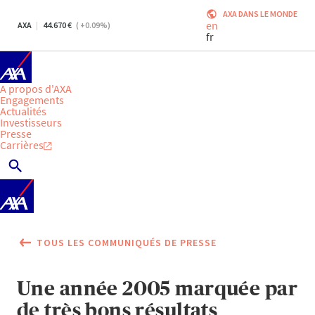
AXA DANS LE MONDE
en
AXA
44.670
(
+0.09
%)
fr
A propos d'AXA
Engagements
Actualités
Investisseurs
Presse
Carrières
TOUS LES COMMUNIQUÉS DE PRESSE
Une année 2005 marquée par
de très bons résultats