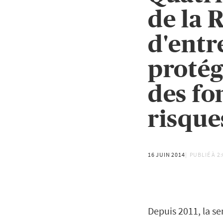
de la 
d'entr
protég
des fo
risque
16 JUIN 2014
PUBLIÉ À
2
Depuis 2011, la se