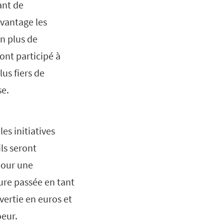
ant de
vantage les
en plus de
ont participé à
us fiers de
se.
es initiatives
ls seront
 pour une
ure passée en tant
vertie en euros et
oeur.