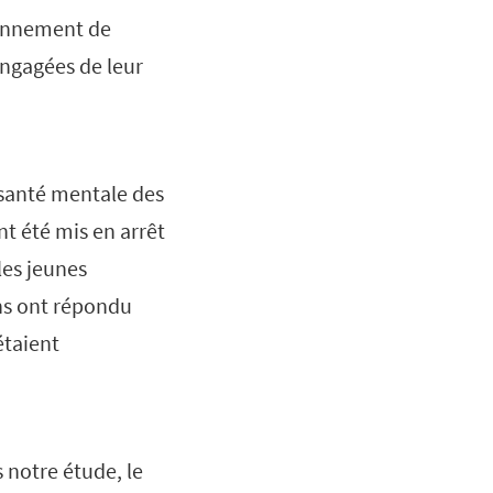
ronnement de
engagées de leur
 santé mentale des
nt été mis en arrêt
les jeunes
ans ont répondu
étaient
 notre étude, le