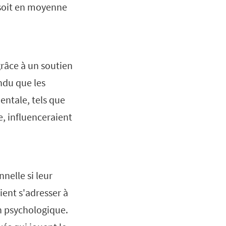
, soit en moyenne
grâce à un soutien
ndu que les
mentale, tels que
e, influenceraient
nelle si leur
ient s'adresser à
en psychologique.