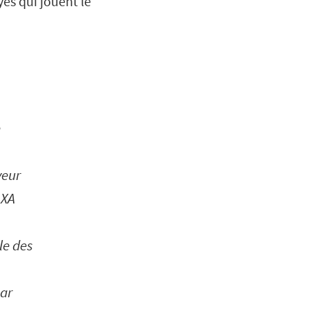
és qui jouent le
e
yeur
AXA
le des
par