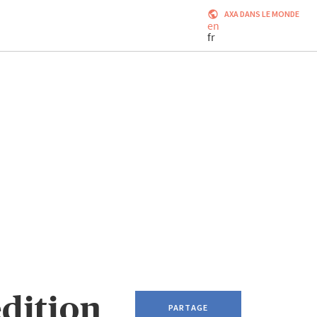
AXA DANS LE MONDE
en
fr
dition
PARTAGE