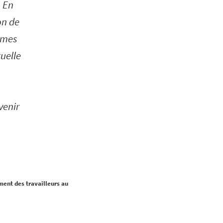
. En
on de
ommes
tuelle
venir
ment des travailleurs au