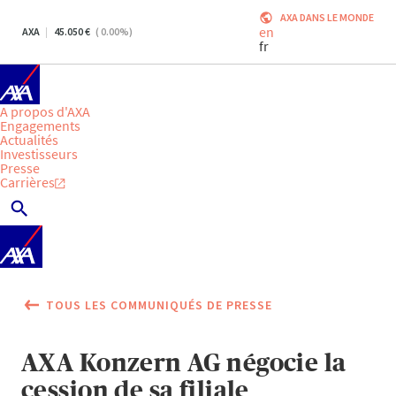
AXA DANS LE MONDE
en
AXA
45.050
(
0.00
%)
fr
A propos d'AXA
Engagements
Actualités
Investisseurs
Presse
Carrières
TOUS LES COMMUNIQUÉS DE PRESSE
AXA Konzern AG négocie la
cession de sa filiale