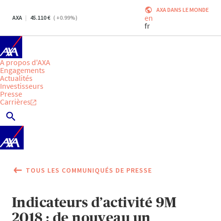
AXA DANS LE MONDE
en
AXA
45.110
(
+0.99
%)
fr
A propos d'AXA
Engagements
Actualités
Investisseurs
Presse
Carrières
TOUS LES COMMUNIQUÉS DE PRESSE
Indicateurs d’activité 9M
2018 : de nouveau un