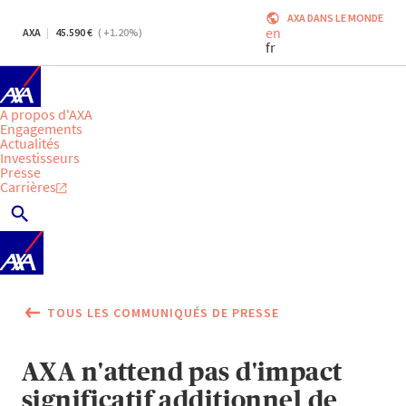
AXA DANS LE MONDE
en
AXA
45.590
(
+1.20
%)
fr
A propos d'AXA
Engagements
Actualités
Investisseurs
Presse
Carrières
TOUS LES COMMUNIQUÉS DE PRESSE
AXA n'attend pas d'impact
significatif additionnel de