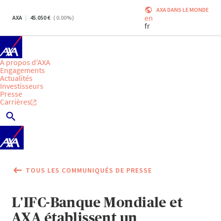
AXA DANS LE MONDE
en
AXA
45.050
(
0.00
%)
fr
A propos d'AXA
Engagements
Actualités
Investisseurs
Presse
Carrières
TOUS LES COMMUNIQUÉS DE PRESSE
L'IFC-Banque Mondiale et
AXA établissent un