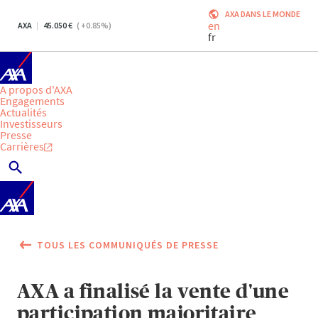
AXA DANS LE MONDE
en
AXA
45.050
(
+0.85
%)
fr
A propos d'AXA
Engagements
Actualités
Investisseurs
Presse
Carrières
TOUS LES COMMUNIQUÉS DE PRESSE
AXA a finalisé la vente d'une
participation majoritaire