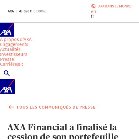
AXA DANS LE MONDE
en
AXA
45.050
(
0.00
%)
fr
A propos d'AXA
Engagements
Actualités
Investisseurs
Presse
Carrières
TOUS LES COMMUNIQUÉS DE PRESSE
AXA Financial a finalisé la
cession de son portefeuille