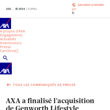
AXA DANS LE MONDE
en
AXA
45.050
(
0.00
%)
fr
A propos d'AXA
Engagements
Actualités
Investisseurs
Presse
Carrières
TOUS LES COMMUNIQUÉS DE PRESSE
AXA a finalisé l'acquisition
de Genworth Lifestyle