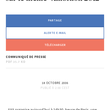
PARTAGE
ALERTE E-MAIL
TÉLÉCHARGER
COMMUNIQUÉ DE PRESSE
PDF
35.7 KO
18 OCTOBRE 2006
PUBLIÉ À
2:00 CEST
AXA organise aujourd'hui à 14h30, heure de Paris, une