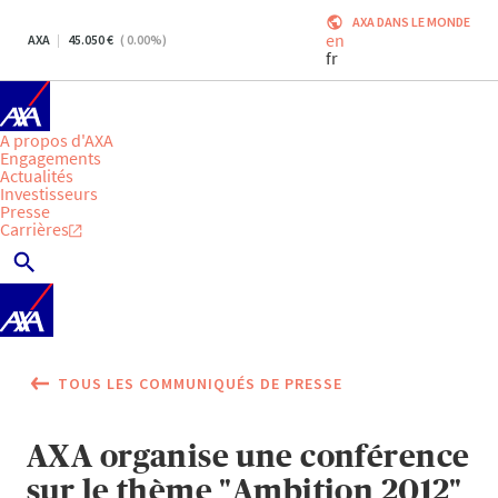
AXA DANS LE MONDE
en
AXA
45.050
(
0.00
%)
fr
A propos d'AXA
Engagements
Actualités
Investisseurs
Presse
Carrières
TOUS LES COMMUNIQUÉS DE PRESSE
AXA organise une conférence
sur le thème "Ambition 2012"