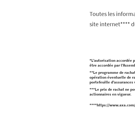
Toutes les informa
site internet**** 
*L’autorisation accordée p
être accordée par l’Assemb
**Le programme de rachat 
opération éventuelle de rac
portefeuille d’assurances v
***Le prix de rachat ne p
actionnaires en vigueur.
****https://www.axa.com/