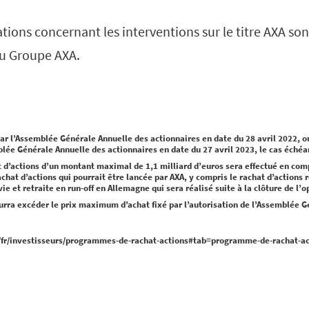
tions concernant les interventions sur le titre AXA son
du Groupe AXA.
ar l’Assemblée Générale Annuelle des actionnaires en date du 28 avril 2022, ou
lée Générale Annuelle des actionnaires en date du 27 avril 2023, le cas échéa
d’actions d’un montant maximal de 1,1 milliard d’euros sera effectué en com
hat d’actions qui pourrait être lancée par AXA, y compris le rachat d’actions re
ie et retraite en run-off en Allemagne qui sera réalisé suite à la clôture de l’o
ourra excéder le prix maximum d’achat fixé par l’autorisation de l’Assemblée 
fr/investisseurs/programmes-de-rachat-actions#tab=programme-de-rachat-ac