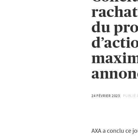
rachat
du pr
d’acti
maxima
annonc
24 FÉVRIER 2023
PUBLIÉ 
AXA a conclu ce jo