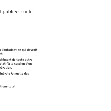
t publiées sur le
 l’autorisation qui devrait
nt.
plément de toute autre
latif à la cession d’un
pération.
Générale Annuelle des
tions-total