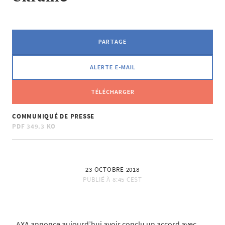
PARTAGE
ALERTE E-MAIL
TÉLÉCHARGER
COMMUNIQUÉ DE PRESSE
PDF
349.3 KO
23 OCTOBRE 2018
PUBLIÉ À
8:45 CEST
AXA annonce aujourd’hui avoir conclu un accord avec