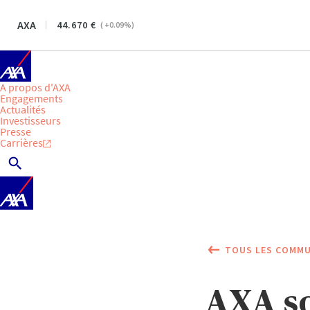
AXA
44.670
(
+0.09
%)
A propos d'AXA
Engagements
Actualités
Investisseurs
Presse
Carrières
TOUS LES COMMU
AXA so