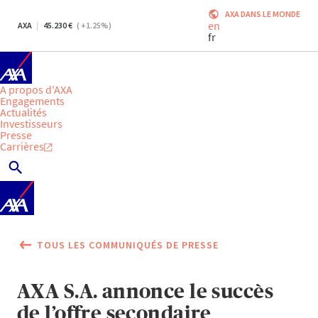
AXA DANS LE MONDE
en
AXA
45.230
(
+1.25
%)
fr
A propos d'AXA
Engagements
Actualités
Investisseurs
Presse
Carrières
TOUS LES COMMUNIQUÉS DE PRESSE
AXA S.A. annonce le succès
de l’offre secondaire