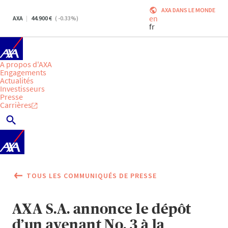
AXA DANS LE MONDE
en
AXA
44.900
(
-0.33
%)
fr
A propos d'AXA
Engagements
Actualités
Investisseurs
Presse
Carrières
TOUS LES COMMUNIQUÉS DE PRESSE
AXA S.A. annonce le dépôt
d’un avenant No. 3 à la