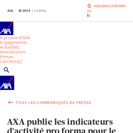
AXA DANS LE MONDE
en
AXA
45.050
(
+0.85
%)
fr
A propos d'AXA
Engagements
Actualités
Investisseurs
Presse
Carrières
TOUS LES COMMUNIQUÉS DE PRESSE
AXA publie les indicateurs
d’activité pro forma pour le