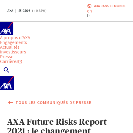
AXA DANS LE MONDE
en
AXA
45.050
(
+0.85
%)
fr
A propos d'AXA
Engagements
Actualités
Investisseurs
Presse
Carrières
TOUS LES COMMUNIQUÉS DE PRESSE
AXA Future Risks Report
2021 : le changement