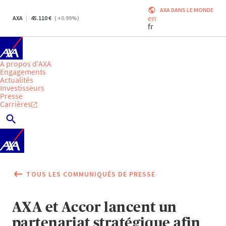
AXA DANS LE MONDE
en
AXA
45.110
(
+0.99
%)
fr
A propos d'AXA
Engagements
Actualités
Investisseurs
Presse
Carrières
TOUS LES COMMUNIQUÉS DE PRESSE
AXA et Accor lancent un
partenariat stratégique afin