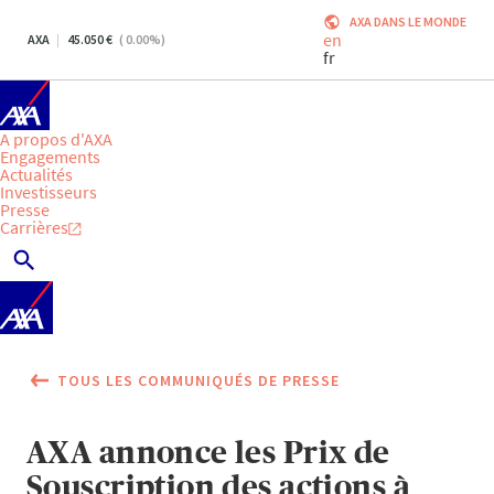
AXA DANS LE MONDE
en
AXA
45.050
(
0.00
%)
fr
A propos d'AXA
Engagements
Actualités
Investisseurs
Presse
Carrières
TOUS LES COMMUNIQUÉS DE PRESSE
AXA annonce les Prix de
Souscription des actions à